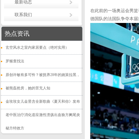
最新动态
在此前的一场奥运会男篮
联系我们
德国队的法国队争夺本届
热点资讯
玄空风水之室内家居要点（绝对实用）
罗猴查找法
原创许敏有多可怜？被抚养28年的姚策拉黑，
被熊磊抢房，她的苦无人知
金玫玫女儿金昱含全新歌曲《夏天和你》发布
老中医治疗消化道应激性溃疡出血验方阑尾炎
秘方特效方