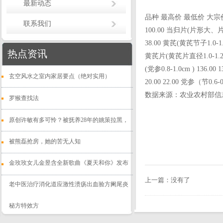
最新动态
品种 最高价 最低价 大宗价 当归(
联系我们
100.00 当归片(片形大、片形好
38.00 黄芪(黄芪节子1.0-1.2
热点资讯
黄芪片(黄芪片直径1.0-1.2cm) 
(党参0.8-1.0cm ) 136.00
玄空风水之室内家居要点（绝对实用）
20.00 22.00 党参（节0.6-0.
数据来源：农业农村部信
罗猴查找法
原创许敏有多可怜？被抚养28年的姚策拉黑，
被熊磊抢房，她的苦无人知
金玫玫女儿金昱含全新歌曲《夏天和你》发布
上一篇：没有了
老中医治疗消化道应激性溃疡出血验方阑尾炎
秘方特效方