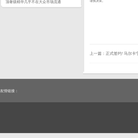
谨慎决策。
顶奢级精华几乎不在大众市场流通
上一篇：
正式签约! 马尔卡宁
友情链接：