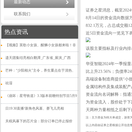
最新动态
证券之星消息，截至2024年
联系我们
8月14日的资金流向数据方
832.1万元，占总成交额12
热点资讯
近5日资金流向一览见下
【视频】英歌小女孩、醒狮小女孩都来啦！非
该股主要指标及行业内排
遗天团集结亮相白鹅潭_广东省_展演_广西
华亚智能2024年一季报显示
芒种：“少阳相火”主令，养生重点在于清热、
比上升23.56%；负债率2
高端设备制造商提供“小
祛湿
金属结构件及集成装配产
资金流向名词解释：指通
​《崩坏：星穹铁道》3.3版本前瞻特别节目5月9
为资金流入，股价处于下
日19:30直播!新角色风堇、赛飞儿亮相
天两种力量相抵之后剩下
注：主力资金为特大单成交，游资
关税风暴下的芯片业：部分订单已停止报价
以上内容由证券之星根据公开信息整理