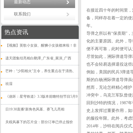
最新动态
在接近四十年的时间里，
联系我们
备，同样存在着一定的使
年。
热点资讯
导弹之所以有“保质期”
化的主要原因。此外，导
【视频】英歌小女孩、醒狮小女孩都来啦！非
便不再可靠，此时便可认
尽管如此，洲际弹道导弹
遗天团集结亮相白鹅潭_广东省_展演_广西
也不会轻易选择退役这些
芒种：“少阳相火”主令，养生重点在于清热、
例如，美国的民兵3弹道
斯的白杨洲际弹道导弹虽
祛湿
然而，无论怎样精心维护
冲突中，乌克兰军队曾使
​《崩坏：星穹铁道》3.3版本前瞻特别节目5月9
回到沙特的情况，198
日19:30直播!新角色风堇、赛飞儿亮相
史上发挥过重要作用，如
的服役年限。此外，考虑
关税风暴下的芯片业：部分订单已停止报价
2014年，沙特在阅兵